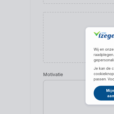
Wij en onze
raadplegen.
gepersonali
Je kan de c
cookieknop 
Motivatie
passen. Voo
Mijn
aa