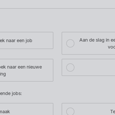
Aan de slag in ee
ek naar een job
voo
oek naar een nieuwe
ing
ende jobs:
maak
Te