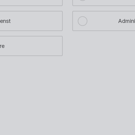
enst
Admini
re
)