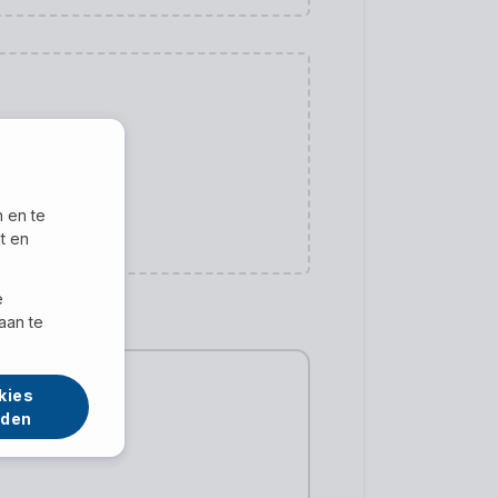
n en te
t en
e
aan te
kies
rden