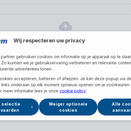
Motivatiebrief
Wij respecteren uw privacy
(niet verplicht)
 partner gebruiken cookies om informatie op je apparaat op te slaa
Sleep je bestanden hier om te uploaden
of
Bladeren
 Zo kunnen we je gebruikservaring verbeteren en relevante conten
seerde advertenties tonen.
ookies accepteren, beheren of afwijzen. Je kan deze popup via d
links onderaan op elk moment opnieuw openen om je voorkeuren 
r meer informatie lees je onze
cookie policy
.
 selectie
Weiger optionele
Alle coo
nvaarden
cookies
aanvaa